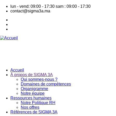
Aller
lun - vend: 09:00 - 17:30
sam : 09:00 - 17:30
au
contact@sigma3a.ma
contenu
principal
Accueil
À propos de SIGMA 3A
Navigation
Qui sommes-nous ?
principale
Domaines de compétences
Organigramme
Notre équipe
Ressources humaines
Notre Politique RH
Nos offres
Références de SIGMA 3A