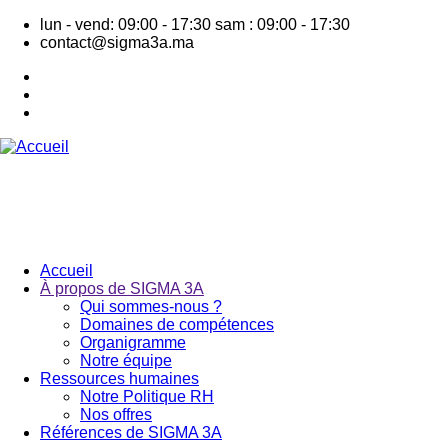
Aller
lun - vend: 09:00 - 17:30
sam : 09:00 - 17:30
au
contact@sigma3a.ma
contenu
principal
Accueil
À propos de SIGMA 3A
Navigation
Qui sommes-nous ?
principale
Domaines de compétences
Organigramme
Notre équipe
Ressources humaines
Notre Politique RH
Nos offres
Références de SIGMA 3A